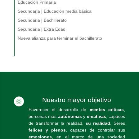
Educación Primaria
Secundaria | Educación media básica
Secundaria | Bachillerato
Secundaria | Extra Edad
Nueva alianza para terminar el bachillerato
Nuestro mayor objetivo

Favorecer el desarrollo de
mentes críticas
,
personas más
autónomas
y
creativas
, capaces
de transformar la realidad,
su realidad
. Seres
felices y plenos
, capaces de controlar sus
emociones
, en el marco de una sociedad